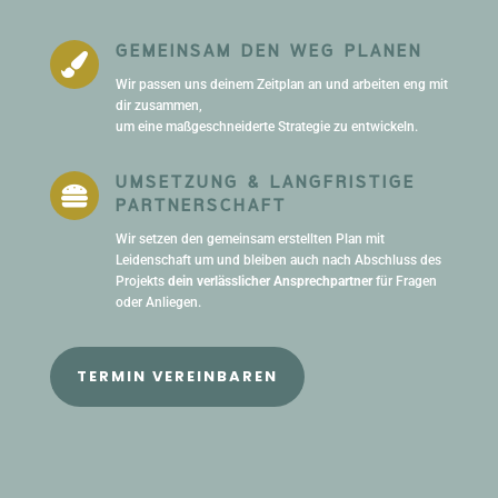
GEMEINSAM DEN WEG PLANEN

Wir passen uns deinem Zeitplan an und arbeiten eng mit
dir zusammen,
um eine maßgeschneiderte Strategie zu entwickeln.
UMSETZUNG & LANGFRISTIGE

PARTNERSCHAFT
Wir setzen den gemeinsam erstellten Plan mit
Leidenschaft um und bleiben auch nach Abschluss des
Projekts
dein verlässlicher Ansprechpartner
für Fragen
oder Anliegen.
TERMIN VEREINBAREN