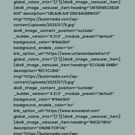
global_colors_info=“{}“][/divi8_image_carousel_item]
[divi8_image_carousel_item heading=“UNTERWECKELER
HOF“ description=“URLAUB AUF DEM BAUERNHOF“
img=“https://kurismedia.com/wp-
content/uploads/2023/07/5.jpg“
divi8_image_content_position=“outside“
_builder_version=“4.21.0″ _module_preset=“default“
background_color=“#9eb3b0″
background_enable_color=“on“
link_option_url=“https://www.unterweckerlerhof.it“
global_colors_info=“{}“][/divi8_image_carousel_item]
[divi8_image_carousel_item heading=“ECOSAB GMBH“
description=“RECYCLING“
img=“https://kurismedia.com/wp-
content/uploads/2023/07/3.jpg“
divi8_image_content_position=“outside“
_builder_version=“4.21.0″ _module_preset=“default“
background_color=“#9eb3b0″
background_enable_color=“on“
link_option_url=“https://www.ecosabsrl.com“
global_colors_info=“{}“][/divi8_image_carousel_item]
[divi8_image_carousel_item heading=“INSÜDTIROL“
description=“ONLINE PORTAL“
img=“https://kurismedia.com/wp-