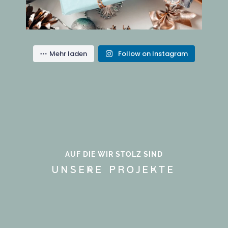
10
0
Mehr laden
Follow on Instagram
AUF DIE WIR STOLZ SIND
UNSErE PROJEkTE