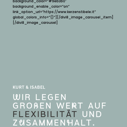
background_color=“#9eb3b0″
background_enable_color=“on“
link_option_url=“https://www.kerzenstibele.it“
global_colors_info=“{}“][/divi8_image_carousel_item]
[/divi8_image_carousel]
KURT & ISABEL
wIR LEGEN
GROßEN WErT AUF
FLEXIBILITÄT
UND
ZuSAMMENhALT.