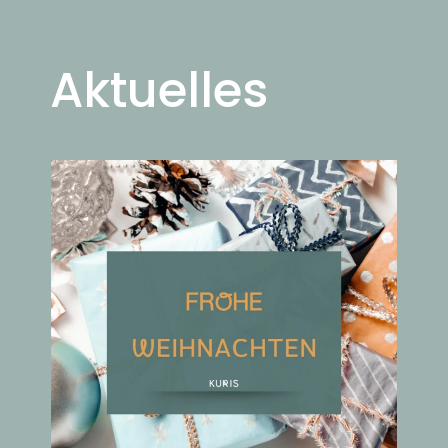
Aktuelles
✨ Frohe Weihnachten ✨
Ein Jahr voller Ideen, Projekte und gemeinsamer Wege
liegt hinter uns.
Danke für euer Vertrauen, eure Kreativität und die
inspirierende Zusammenarbeit.
Wir wünschen euch besinnliche Feiertage, Zeit für das
Wesentliche
und einen großartigen Start ins neue Jahr.
🎄💫
Euer kurismedia Team