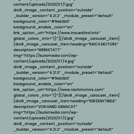
content/uploads/2023/07/1.jpg“
divi8_image_content_position=“outside“
_builder_version=“4.21.2″ _module_preset=“default“
background_color=“#9eb3b0″
background_enable_color=“on“
link_option_url=“https://www.insuedtirol.info“
global_colors_info=“{}“][/divi8_image_carousel_item]
[divi8_image_carousel_item heading=“RAICH MOTORS“
description=“WERKSTATT“
img=“https://kurismedia.com/wp-
content/uploads/2023/07/4.jpg“
divi8_image_content_position=“outside“
_builder_version=“4.21.0″ _module_preset=“default“
background_color=“#9eb3b0″
background_enable_color=“on“
link_option_url=“https://www.raichmotors.com“
global_colors_info=“{}“][/divi8_image_carousel_item]
[divi8_image_carousel_item heading=“KERZENSTIBELE“
description=“VON HAND GEMACHT“
img=“https://kurismedia.com/wp-
content/uploads/2023/07/2.jpg“
divi8_image_content_position=“outside“
_builder_version=“4.21.2″ _module_preset=“default“