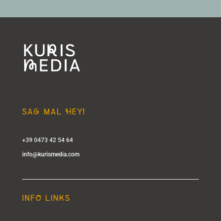
SAg MAL hEY!
+39 0473 42 54 64
info@kurismedia.com
INFo LINkS