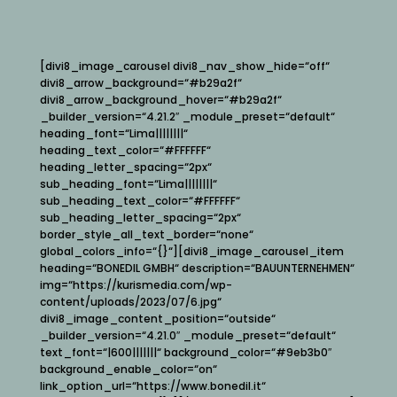
[divi8_image_carousel divi8_nav_show_hide=“off“
divi8_arrow_background=“#b29a2f“
divi8_arrow_background_hover=“#b29a2f“
_builder_version=“4.21.2″ _module_preset=“default“
heading_font=“Lima||||||||“
heading_text_color=“#FFFFFF“
heading_letter_spacing=“2px“
sub_heading_font=“Lima||||||||“
sub_heading_text_color=“#FFFFFF“
sub_heading_letter_spacing=“2px“
border_style_all_text_border=“none“
global_colors_info=“{}“][divi8_image_carousel_item
heading=“BONEDIL GMBH“ description=“BAUUNTERNEHMEN“
img=“https://kurismedia.com/wp-
content/uploads/2023/07/6.jpg“
divi8_image_content_position=“outside“
_builder_version=“4.21.0″ _module_preset=“default“
text_font=“|600|||||||“ background_color=“#9eb3b0″
background_enable_color=“on“
link_option_url=“https://www.bonedil.it“