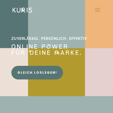
ZUVERLÄSSIG . PERSÖNLICH . EFFEKTIV
ONLINE PoWER
FÜR dEINE mARKE.
GLEICH LOSLEGEN!