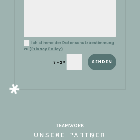
Ich stimme der Datenschutzbestimmung
zu
(Privacy Policy)
SENDEN
=
8 + 2
TEAMWORK
UNSErE PARTnER